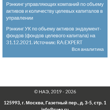
Рэнкинг управляющих компаний по объему
активов и количеству целевых капиталов в
управлении
Рэнкинг УК по объему активов эндаумент-
фондов (фондов целевого капитала) на
31.12.2021. Источник: RA:EXPERT
Вся аналитика
© НАЭ, 2019 - 2026
125993, г. Москва, Газетный пер., д. 3-5, стр. 1
info@ruea.ru